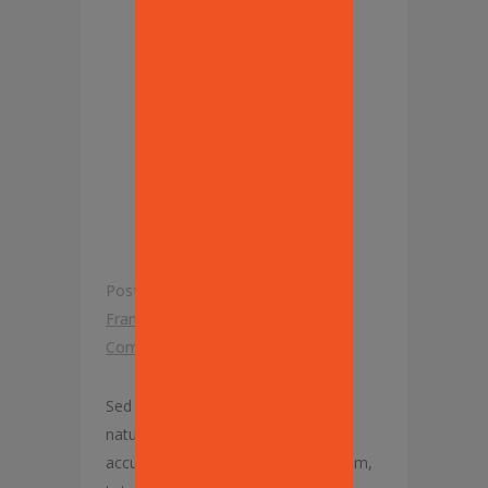
HOW DO
YOU LIKE
YOUR
SAUSAGE?
Posted at 12:45h
in
Community
,
Franchise
by
Mike Lisanti
0
Comments
0
Likes
Sed ut perspiciatis, unde omnis iste
natus error sit voluptatem
accusantium doloremque laudantium,