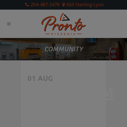
204-487-3478
669 Sterling Lyon
COMMUNITY
LIKE
01 AUG
MUSHROOM
PIZZA?
WE’RE