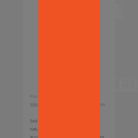
PROFITABLE
WEEK
FOR
PASTA
RESTAURATEU
Posted at 12:45h
in
Community
by
Mike Lisanti
0 Comments
0
Likes
Sed ut perspiciatis, unde omnis iste
natus error sit voluptatem
accusantium doloremque laudantium,