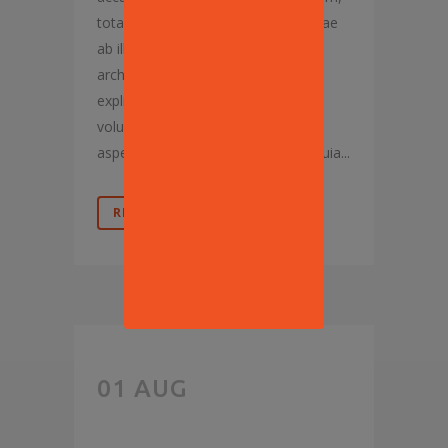
totam rem aperiam eaque ipsa, quae
ab illo inventore veritatis et quasi
architecto beatae vitae dicta sunt,
explicabo. Nemo enim ipsam
voluptatem, quia voluptas sit,
aspernatur aut odit aut fugit, sed quia...
READ MORE
5
01 AUG
REASONS