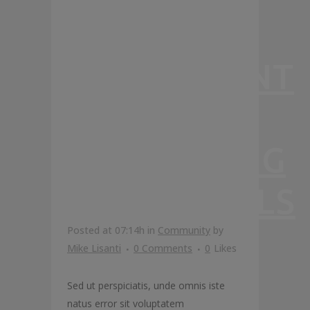
YOUR
RESTAURANT
ISN’T
ATTRACTING
MILLENNIALS
Posted at 07:14h
in
Community
by
Mike Lisanti
0 Comments
0
Likes
Sed ut perspiciatis, unde omnis iste
natus error sit voluptatem