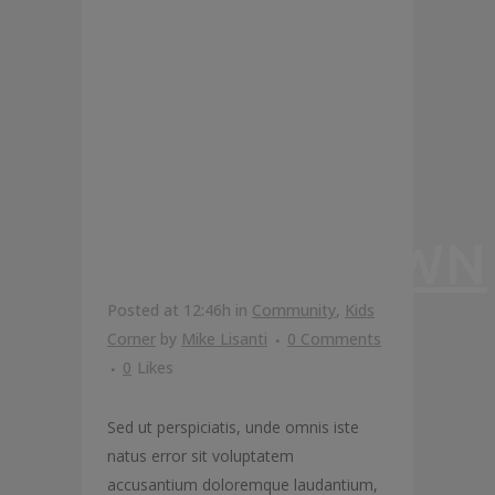
GONNA
TAKE YOU
TO
FUNGHITOWN
Posted at 12:46h
in
Community
,
Kids
Corner
by
Mike Lisanti
0 Comments
0
Likes
Sed ut perspiciatis, unde omnis iste
natus error sit voluptatem
accusantium doloremque laudantium,