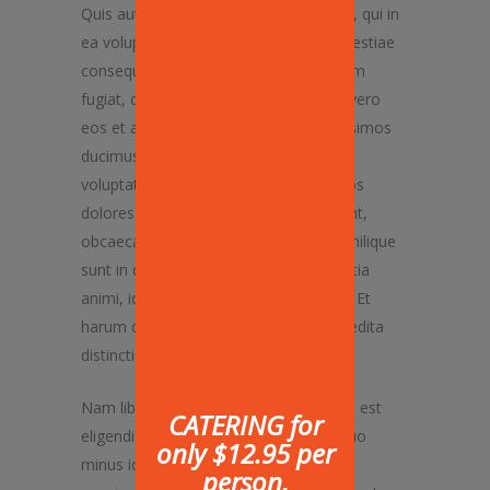
Quis autem vel eum iure reprehenderit, qui in
ea voluptate velit esse, quam nihil molestiae
consequatur, vel illum, qui dolorem eum
fugiat, quo voluptas nulla pariatur? At vero
eos et accusamus et iusto odio dignissimos
ducimus, qui blanditiis praesentium
voluptatum deleniti atque corrupti, quos
dolores et quas molestias excepturi sint,
obcaecati cupiditate non provident, similique
sunt in culpa, qui officia deserunt mollitia
animi, id est laborum et dolorum fuga. Et
harum quidem rerum facilis est et expedita
distinctio.
Nam libero tempore, cum soluta nobis est
CATERING for
eligendi optio, cumque nihil impedit, quo
only $12.95 per
minus id, quod maxime placeat, facere
person,