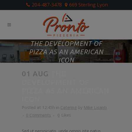
204-487-3478
669 Sterling Lyon
THE DEVELOPMENT OF
PIZZA AS AN AMERICAN
ICON
01 AUG
THE
DEVELOPMENT OF
PIZZA AS AN AMERICAN
ICON
Posted at 12:45h
in
Catering
by
Mike Lisanti
0 Comments
0
Likes
Sed ut perspiciatis, unde omnis iste natus