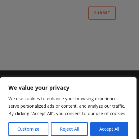
We value your privacy
Sterling Lyon
We use cookies to enhance your browsing experience,
669 Sterling Lyon Parkway
serve personalized ads or content, and analyze our traffic.
204.487.3478
By clicking "Accept All", you consent to our use of cookies.
Hours:
Monday to Wednesday 11:00 am to 9:00 pm
Customize
Reject All
Accept All
Thursday to Saturday: 11:00 am to 10:00 pm