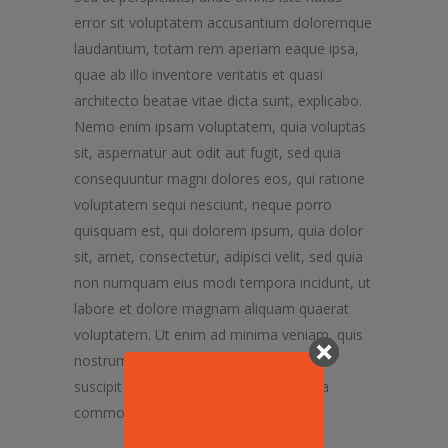
error sit voluptatem accusantium doloremque
laudantium, totam rem aperiam eaque ipsa,
quae ab illo inventore veritatis et quasi
architecto beatae vitae dicta sunt, explicabo.
Nemo enim ipsam voluptatem, quia voluptas
sit, aspernatur aut odit aut fugit, sed quia
consequuntur magni dolores eos, qui ratione
voluptatem sequi nesciunt, neque porro
quisquam est, qui dolorem ipsum, quia dolor
sit, amet, consectetur, adipisci velit, sed quia
non numquam eius modi tempora incidunt, ut
labore et dolore magnam aliquam quaerat
voluptatem. Ut enim ad minima veniam, quis
nostrum exercitationem ullam corporis
suscipit laboriosam, nisi ut aliquid ex ea
commodi consequatur?