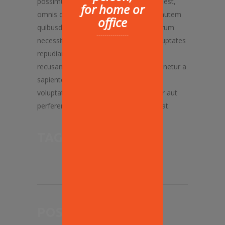
possimus, omnis voluptas assumenda est,
for home or
omnis dolor repellendus. Temporibus autem
office
quibusdam et aut officiis debitis aut rerum
----------------
necessitatibus saepe eveniet, ut et voluptates
repudiandae sint et molestiae non
recusandae. Itaque earum rerum hic tenetur a
sapiente delectus, ut aut reiciendis
voluptatibus maiores alias consequatur aut
perferendis doloribus asperiores repellat.
TAGS:
appetizer
,
pizza
POST A COMMENT